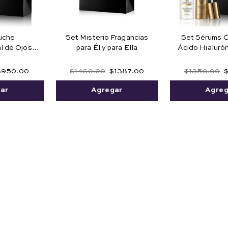
uche
Set Misterio Fragancias
Set Sérums 
l de Ojos
para Él y para Ella
Ácido Hialuró
aquillante
co
$
950
.
00
$
1460
.
00
$
1387
.
00
$
1350
.
00
ar
Agregar
Agreg