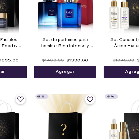
Faciales
Set de perfumes para
Set Concent
l Edad 60+
hombre Bleu Intense y
Ácido Hialu
oche
Bleu Intense Night
Niacina
1805
.
00
$
1400
.
00
$
1330
.
00
$
1040
.
00
ar
Agregar
Agreg
-
5 %
-
5 %