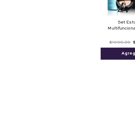
Set Est
Multifunciona
Cejas + Desm
Bifási
$
1000
.
00
Agreg