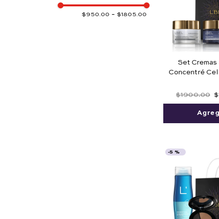
Concentré
$950.00
–
$1805.00
Set Cremas 
Concentré Cel
Día + N
$
1900
.
00
$
Agreg
-
5 %