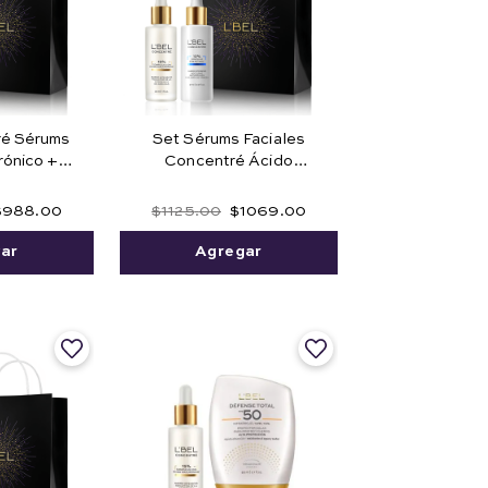
ré Sérums
Set Sérums Faciales
rónico +
Concentré Ácido
mida
Hialurónico + Retinol
$
988
.
00
$
1125
.
00
$
1069
.
00
ar
Agregar