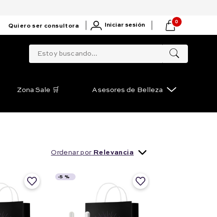
0
|
|
Iniciar sesión
Quiero ser consultora
Estoy buscando...
Zona Sale 🛒
Asesores de Belleza
Ordenar por
Relevancia
-
5 %