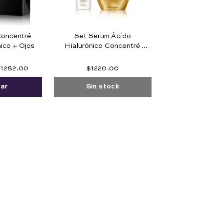
Concentré
Set Serum Ácido
nico + Ojos
Hialurónico Concentré
Hyaluronic Complex 15%
+ Bloqueador solar
$
1282
.
00
$
1220
.
00
Défense Total 50
ar
Sin stock