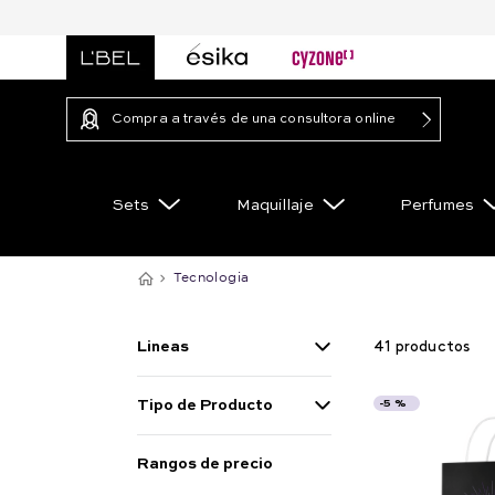
Compra a través de una consultora online
Sets
Maquillaje
Perfumes
Tecnologia
Lineas
41
productos
Nocturne
Tipo de Producto
-
5 %
No aplica
Set
Rangos de precio