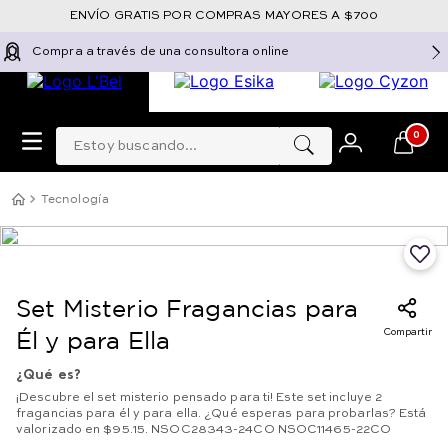
ENVÍO GRATIS POR COMPRAS MAYORES A $700
Compra a través de una consultora online
Estoy buscando...
0
Tecnología
Set Misterio Fragancias para
Compartir
Él y para Ella
¿Qué es?
¡Descubre el set misterio pensado para ti! Este set incluye 2
fragancias para él y para ella. ¿Qué esperas para probarlas? Está
valorizado en $95.15. NSOC28343-24CO NSOC11465-22CO