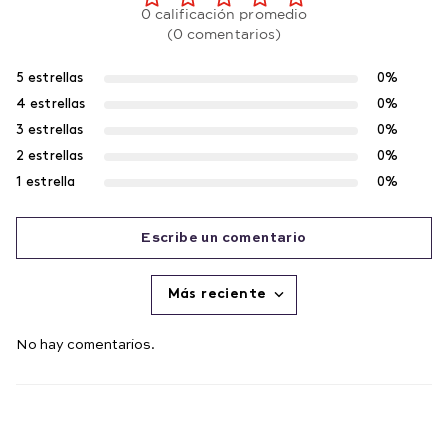
0 calificación promedio
(0 comentarios)
5 estrellas
0%
4 estrellas
0%
3 estrellas
0%
2 estrellas
0%
1 estrella
0%
Escribe un comentario
Más reciente
Agregar comentario
No hay comentarios.
Título
Califica el producto de 1 a 5 estrellas