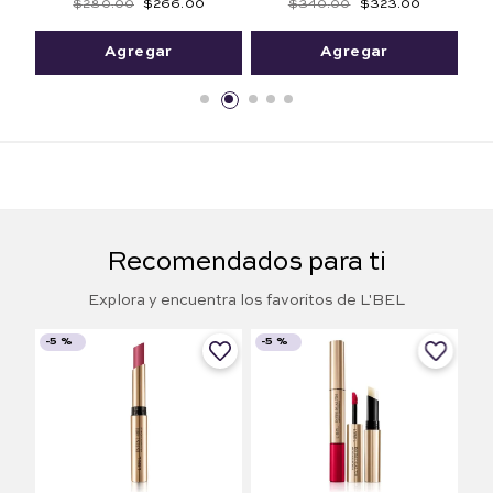
$
280
.
00
$
266
.
00
$
340
.
00
$
323
.
00
Agregar
Agregar
Recomendados para ti
Explora y encuentra los favoritos de L'BEL
-
5 %
-
5 %