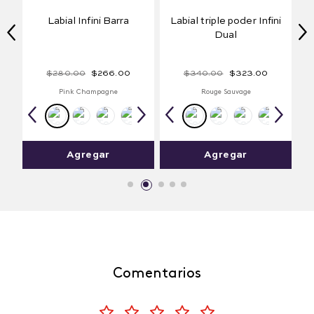
olu
Labial Infini Barra
Labial triple poder Infini
Dual
$
280
.
00
$
266
.
00
$
340
.
00
$
323
.
00
Pink Champagne
Rouge Sauvage
Agregar
Agregar
Comentarios