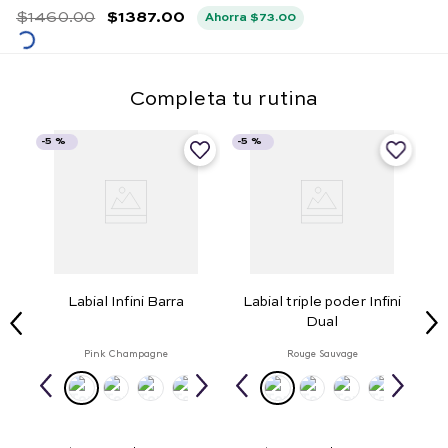
$
1460
.
00
$
1387
.
00
Ahorra
$
73
.
00
Completa tu rutina
-
5 %
-
5 %
olu
Labial Infini Barra
Labial triple poder Infini
Dual
Pink Champagne
Rouge Sauvage