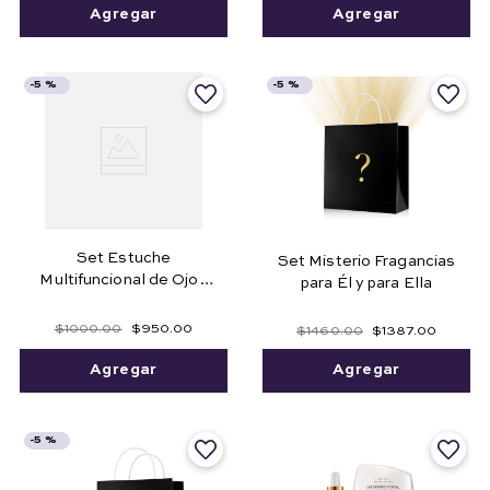
Agregar
Agregar
-
5 %
-
5 %
Set Estuche
Set Misterio Fragancias
Multifuncional de Ojos
para Él y para Ella
Cejas + Desmaquillante
Bifásico
$
1000
.
00
$
950
.
00
$
1460
.
00
$
1387
.
00
Agregar
Agregar
-
5 %