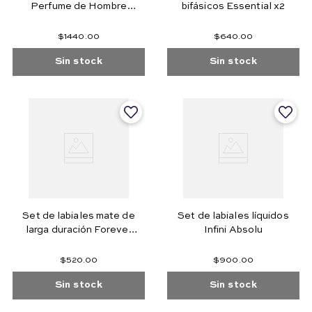
Perfume de Hombre
bifásicos Essential x2
100ml y Nocturne Sérum
Facial 30ml
$
1440
.
00
$
640
.
00
Sin stock
Sin stock
Set de labiales mate de
Set de labiales líquidos
larga duración Forever
Infini Absolu
Dual
$
520
.
00
$
900
.
00
Sin stock
Sin stock