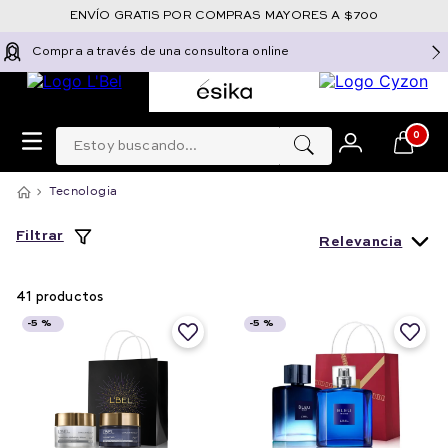
ENVÍO GRATIS POR COMPRAS MAYORES A $700
Compra a través de una consultora online
Estoy buscando...
0
Tecnologia
Filtrar
Relevancia
41
productos
-
5 %
-
5 %