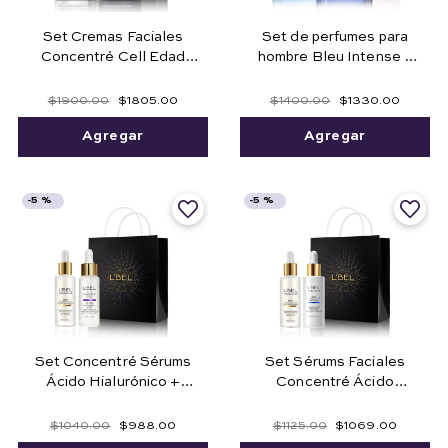
Set Cremas Faciales
Set de perfumes para
Concentré Cell Edad
hombre Bleu Intense y
60+ Día + Noche
Bleu Intense Night
$
1900
.
00
$
1805
.
00
$
1400
.
00
$
1330
.
00
Agregar
Agregar
-
5 %
-
5 %
Set Concentré Sérums
Set Sérums Faciales
Ácido Hialurónico +
Concentré Ácido
Niacinamida
Hialurónico + Retinol
$
1040
.
00
$
988
.
00
$
1125
.
00
$
1069
.
00