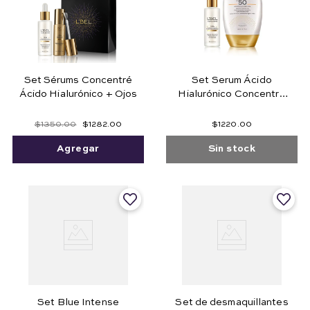
Set Sérums Concentré
Set Serum Ácido
Ácido Hialurónico + Ojos
Hialurónico Concentré
Hyaluronic Complex 15%
+ Bloqueador solar
$
1350
.
00
$
1282
.
00
$
1220
.
00
Défense Total 50
Agregar
Sin stock
Set Blue Intense
Set de desmaquillantes