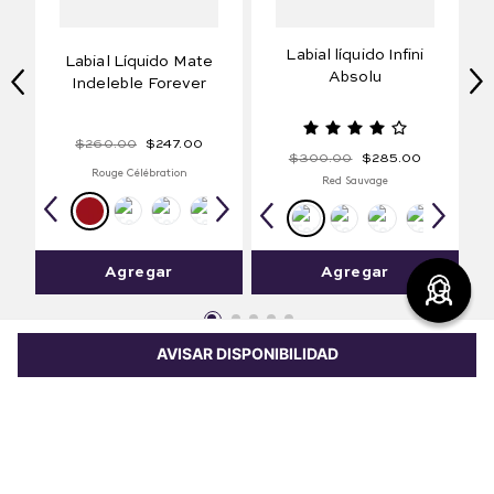
Labial líquido Infini
Labial Líquido Mate
Absolu
Indeleble Forever
$
260
.
00
$
247
.
00
$
300
.
00
$
285
.
00
Rouge Célébration
Red Sauvage
Agregar
Agregar
AVISAR DISPONIBILIDAD
Comparte este producto
Copiar link
Whatsapp
Facebook
Más