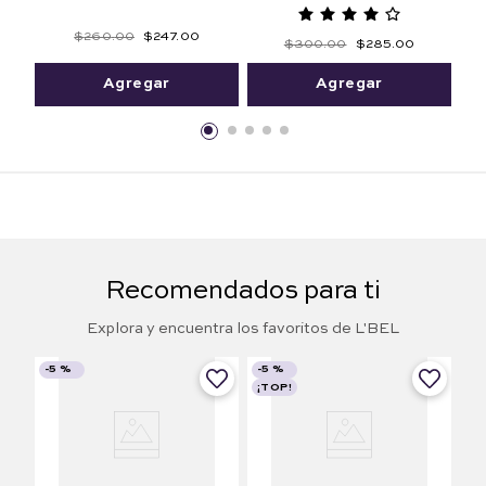
$
260
.
00
$
247
.
00
$
300
.
00
$
285
.
00
Agregar
Agregar
Recomendados para ti
Explora y encuentra los favoritos de L'BEL
-
5 %
-
5 %
¡TOP!