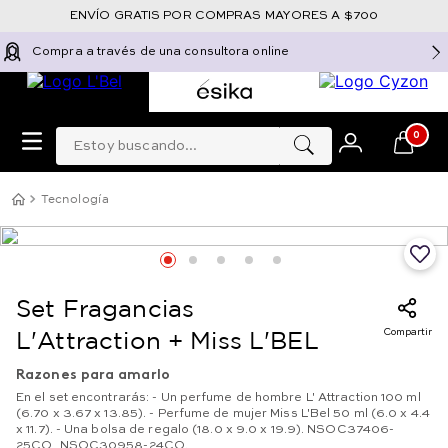
ENVÍO GRATIS POR COMPRAS MAYORES A $700
Compra a través de una consultora online
Estoy buscando...
0
Tecnología
Set Fragancias
Compartir
L'Attraction + Miss L'BEL
Razones para amarlo
En el set encontrarás: - Un perfume de hombre L' Attraction 100 ml
(6.70 x 3.67 x 13.85). - Perfume de mujer Miss L'Bel 50 ml (6.0 x 4.4
x 11.7). - Una bolsa de regalo (18.0 x 9.0 x 19.9). NSOC37406-
25CO, NSOC30958-24CO.