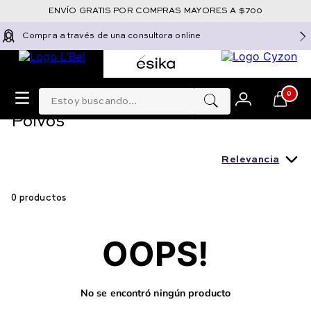
ENVÍO GRATIS POR COMPRAS MAYORES A $700
Compra a través de una consultora online
Maquillaje
Rostro
Polvos
Estoy buscando...
0
Polvos
Relevancia
0
productos
OOPS!
No se encontró ningún producto