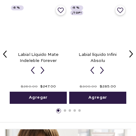
-
5 %
-
5 %
¡TOP!
Labial líquido Infini
Labial Líquido Mate
Absolu
Indeleble Forever
Red Sauvage
Rouge Célébration
$
260
.
00
$
247
.
00
$
300
.
00
$
285
.
00
Agregar
Agregar