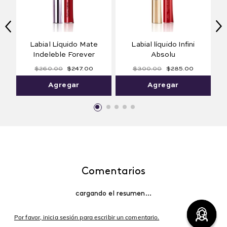
¡TOP!
Labial líquido Infini
Labial Líquido Mate
Absolu
Indeleble Forever
$
260
.
00
$
247
.
00
$
300
.
00
$
285
.
00
Rouge Célébration
Red Sauvage
Agregar
Agregar