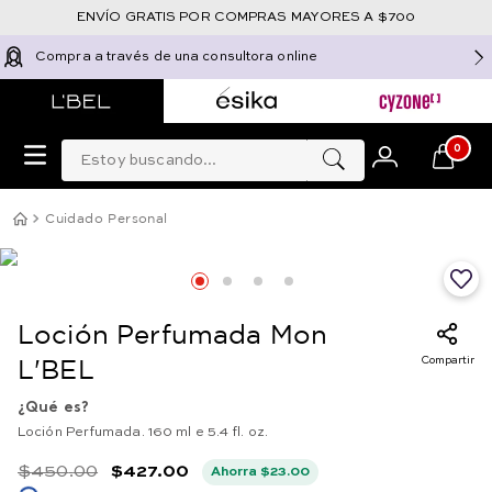
ENVÍO GRATIS POR COMPRAS MAYORES A $700
Compra a través de una consultora online
Estoy buscando...
0
Cuidado Personal
Loción Perfumada Mon
Compartir
L'BEL
¿Qué es?
Loción Perfumada. 160 ml e 5.4 fl. oz.
$
450
.
00
$
427
.
00
Ahorra
$
23
.
00