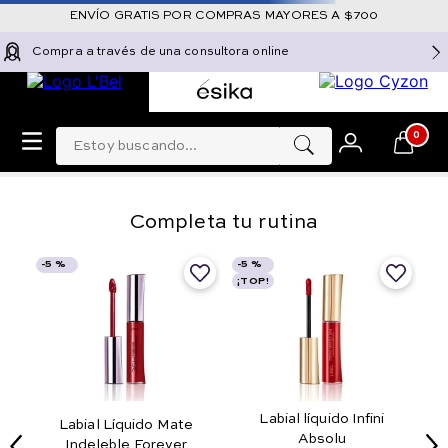
ENVÍO GRATIS POR COMPRAS MAYORES A $700
Compra a través de una consultora online
Estoy buscando...
0
Completa tu rutina
-
5 %
-
5 %
¡TOP!
Labial líquido Infini
Labial Líquido Mate
Absolu
Indeleble Forever