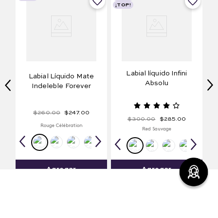
¡TOP!
Labial líquido Infini
Labial Líquido Mate
Absolu
Indeleble Forever
$
260
.
00
$
247
.
00
$
300
.
00
$
285
.
00
Rouge Célébration
Red Sauvage
Agregar
Agregar