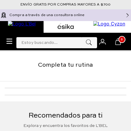
ENVÍO GRATIS POR COMPRAS MAYORES A $700
Compra a través de una consultora online
Estoy buscando...
0
Completa tu rutina
-
5 %
-
5 %
Labial Líquido Mate
Labial líquido Infini
Indeleble Forever
Absolu