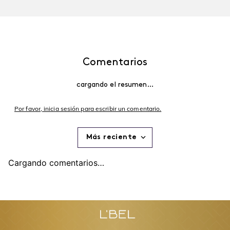
$
260
.
00
$
247
.
00
$
300
.
00
$
285
.
00
Agregar
Agregar
Recomendados para ti
Explora y encuentra los favoritos de L'BEL
-
5 %
-
5 %