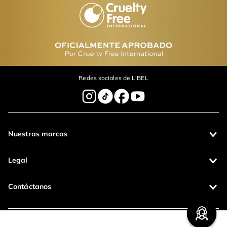
Labial Líquido Mate
Labial líquido Infini
Indeleble Forever
Absolu
$
260
.
00
$
247
.
00
$
300
.
00
$
285
.
00
Agregar
Agregar
Comentarios
cargando el resumen…
Por favor, inicia sesión para escribir un comentario.
Más reciente