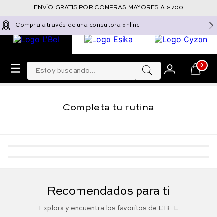
ENVÍO GRATIS POR COMPRAS MAYORES A $700
Compra a través de una consultora online
Estoy buscando...
0
Completa tu rutina
-
5 %
-
5 %
Labial Líquido Mate
Labial líquido Infini
Indeleble Forever
Absolu