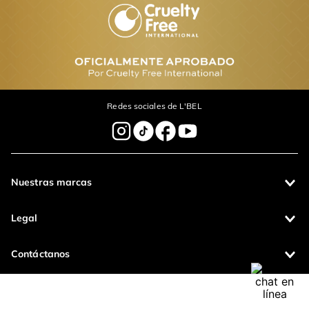
Labial Líquido Mate
Labial líquido Infini
Indeleble Forever
Absolu
$
260
.
00
$
247
.
00
$
300
.
00
$
285
.
00
Agregar
Agregar
Comentarios
cargando el resumen…
Por favor, inicia sesión para escribir un comentario.
Más reciente