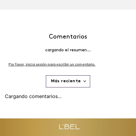
$
260
.
00
$
247
.
00
$
300
.
00
$
285
.
00
Agregar
Agregar
Recomendados para ti
Explora y encuentra los favoritos de L'BEL
-
5 %
-
5 %