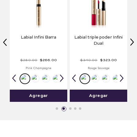
olu
Labial Infini Barra
Labial triple poder Infini
Dual
$
280
.
00
$
266
.
00
$
340
.
00
$
323
.
00
Pink Champagne
Rouge Sauvage
Agregar
Agregar