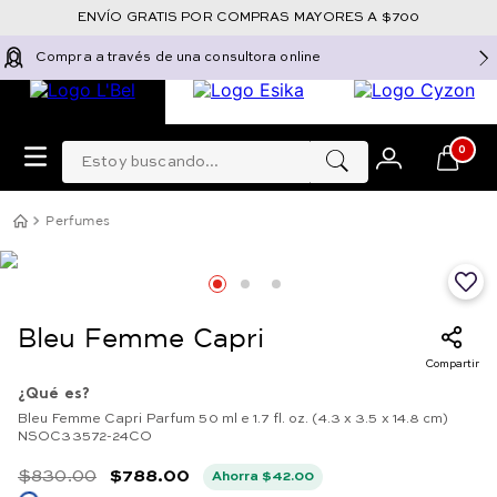
ENVÍO GRATIS POR COMPRAS MAYORES A $700
Compra a través de una consultora online
Estoy buscando...
0
Perfumes
Bleu Femme Capri
Compartir
¿Qué es?
Bleu Femme Capri Parfum 50 ml e 1.7 fl. oz. (4.3 x 3.5 x 14.8 cm)
NSOC33572-24CO
$
830
.
00
$
788
.
00
Ahorra
$
42
.
00