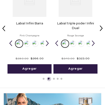
olu
Labial Infini Barra
Labial triple poder Infini
Dual
Pink Champagne
Rouge Sauvage
$
280
.
00
$
266
.
00
$
340
.
00
$
323
.
00
Agregar
Agregar