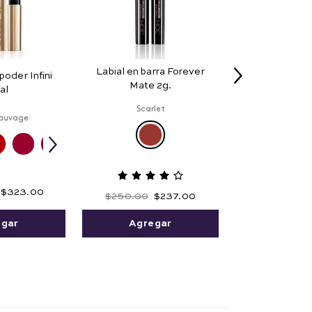
Labial en barra Forever
 poder Infini
Mate 2g.
al
Scarlet
auvage
$
323
.
00
$
250
.
00
$
237
.
00
egar
Agregar