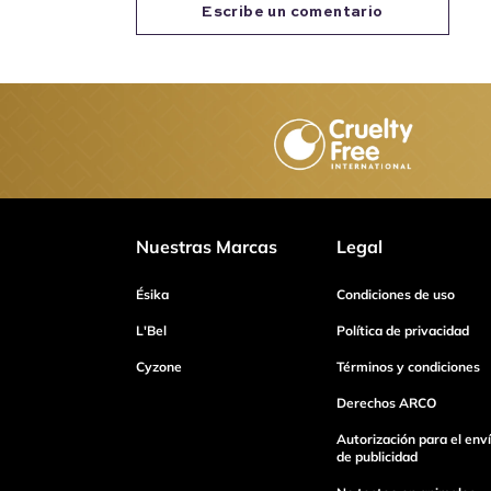
Escribe un comentario
Agregar comentario
Título
Califica el producto de 1 a 5 estrellas
Nuestras Marcas
Legal
Tu nombre
Ésika
Condiciones de uso
L'Bel
Política de privacidad
Cyzone
Términos y condiciones
Dirección de email
Derechos ARCO
Autorización para el env
de publicidad
Escribe un comentario