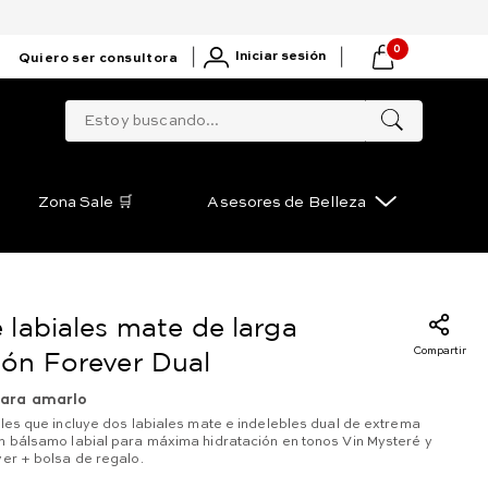
0
|
|
Iniciar sesión
Quiero ser consultora
Estoy buscando...
Zona Sale 🛒
Asesores de Belleza
 labiales mate de larga
Compartir
ión Forever Dual
ara amarlo
ales que incluye dos labiales mate e indelebles dual de extrema
n bálsamo labial para máxima hidratación en tonos Vin Mysteré y
ver + bolsa de regalo.