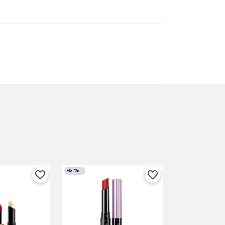
-
5 %