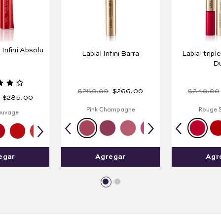
 Infini Absolu
Labial Infini Barra
Labial triple
Du
$
280
.
00
$
266
.
00
$
340
.
00
$
285
.
00
Pink Champagne
Rouge 
auvage
Agregar
Agr
egar