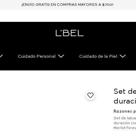
¡ENVÍO GRATIS EN COMPRAS MAYORES A $700!
Cuidado Personal
Cuidado de la Piel
Set de
durac
Razones p
Set de labi
duración co
Merlot Fore