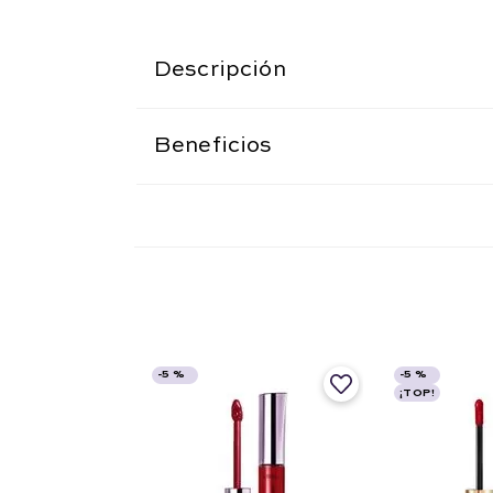
Descripción
Beneficios
-
5 %
-
5 %
¡TOP!