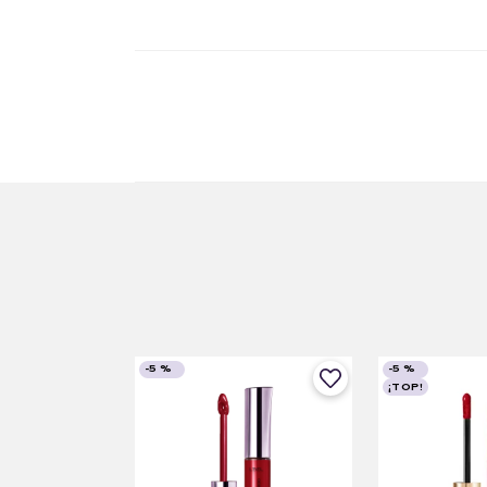
-
5 %
-
5 %
¡TOP!