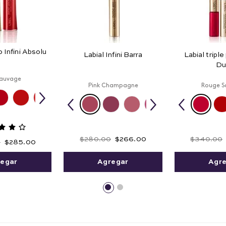
o Infini Absolu
Labial Infini Barra
Labial triple
Du
Sauvage
Pink Champagne
Rouge S
$
280
.
00
$
266
.
00
$
340
.
00
0
$
285
.
00
Agregar
Agr
egar