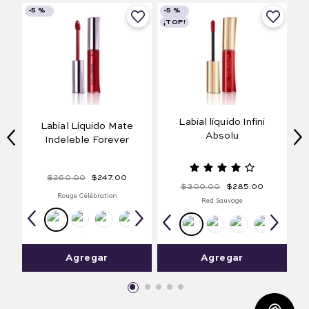
-
5 %
-
5 %
¡TOP!
Labial líquido Infini
Labial Líquido Mate
Absolu
Indeleble Forever
$
260
.
00
$
247
.
00
$
300
.
00
$
285
.
00
Rouge Célébration
Red Sauvage
Agregar
Agregar