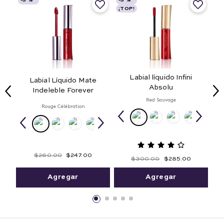
-
5 %
-
5 %
¡TOP!
Labial líquido Infini
Labial Líquido Mate
Absolu
Indeleble Forever
Red Sauvage
Rouge Célébration
$
260
.
00
$
247
.
00
$
300
.
00
$
285
.
00
Agregar
Agregar